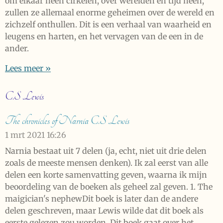
om elkaar heen cirkelen, over werelden en tijd heen,
zullen ze allemaal enorme geheimen over de wereld en
zichzelf onthullen. Dit is een verhaal van waarheid en
leugens en harten, en het vervagen van de een in de
ander.
Lees meer »
C.S Lewis
The chronicles of Narnia C.S Lewis
1 mrt 2021
16:26
Narnia bestaat uit 7 delen (ja, echt, niet uit drie delen
zoals de meeste mensen denken). Ik zal eerst van alle
delen een korte samenvatting geven, waarna ik mijn
beoordeling van de boeken als geheel zal geven. 1. The
maigician's nephewDit boek is later dan de andere
delen geschreven, maar Lewis wilde dat dit boek als
eerste gelezen zou worden. Dit boek gaat over het