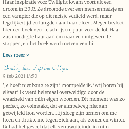
Haar inspiratie voor Twilight kwam voort uit een
droom in 2003. Ze droomde over een mensenmeisje en
een vampier die op dit meisje verliefd werd, maar
tegelijkertijd verlangde naar haar bloed. Meyer besloot
hier een boek over te schrijven, puur voor de lol. Haar
zus moedigde haar aan om naar een uitgeverij te
stappen, en het boek werd meteen een hit.
Lees meer »
Breaking dawn Stephenie Meyer
9 feb 2021
14:50
'Je hoeft niet bang te zijn,' mompelde ik. 'Wij horen bij
elkaar.' Ik werd helemaal overweldigd door de
waarheid van mijn eigen woorden. Dit moment was zo
perfect, zo volmaakt, dat er simpelweg niet aan
getwijfeld kon worden. Hij sloeg zijn armen om me
heen en drukte me tegen zich aan, als zomer en winter.
Ik had het gevoel dat elk zenuwuiteinde in mijn