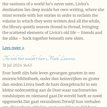
the vastness of a world he's never seen, Livira's
destination lies deep inside her own writing, where she
must wrestle with her stories in order to reclaim the
volume in which they were written.And all the while,
the library quietly weaves thread to thread, bringing
the scattered elements of Livira's old life – friends and
foe alike – back together beneath new skies.
Lees meer »
The book that wouldn't burn Mark Lawrence
31 jul 2024
14:43
Evar heeft zijn hele leven gevangen gezeten in een
enorme bibliotheek, ouder dan keizerrijken en groter
dan steden.Livira heeft de hare doorgebracht in een
kleine nederzetting aan de Dust waar nachtmerries
rondsluipen en niemand gaat.De wereld heeft ze nooit
opgemerkt.Dat gaat veranderen.Terwijl hun verhalen