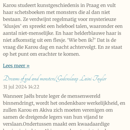
Karou studeert kunstgeschiedenis in Praag en vult
haar schetsboeken met monsters die al dan niet
bestaan. Ze verdwijnt regelmatig voor mysterieuze
‘klusjes’ en spreekt een heleboel talen, waaronder een
aantal niet-menselijke. En haar helderblauwe haar is
niet afkomstig uit een flesje. ‘Wie ben ik?’ Dat is de
vraag die Karou dag en nacht achtervolgt. En ze staat
op het punt om erachter te komen.
Lees meer »
Dreams of god and monsters/Godenslaap Laini Taylor
31 jul 2024
14:22
Wanneer Jaëls brute leger de mensenwereld
binnendringt, wordt het ondenkbare werkelijkheid, en
zullen Karou en Akiva zich moeten verenigen om
samen de dreigende legers van hun vijand te
verslaan.Ondertussen maakt een kwaadaardige