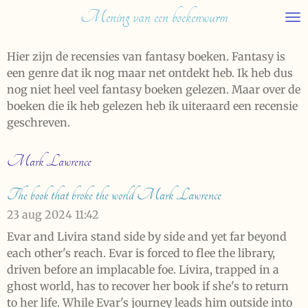
Mening van een boekenwurm
Ga
direct
naar
Hier zijn de recensies van fantasy boeken. Fantasy is
de
een genre dat ik nog maar net ontdekt heb. Ik heb dus
hoofdinhoud
nog niet heel veel fantasy boeken gelezen. Maar over de
boeken die ik heb gelezen heb ik uiteraard een recensie
geschreven.
Mark Lawrence
The book that broke the world Mark Lawrence
23 aug 2024
11:42
Evar and Livira stand side by side and yet far beyond
each other's reach. Evar is forced to flee the library,
driven before an implacable foe. Livira, trapped in a
ghost world, has to recover her book if she's to return
to her life. While Evar's journey leads him outside into