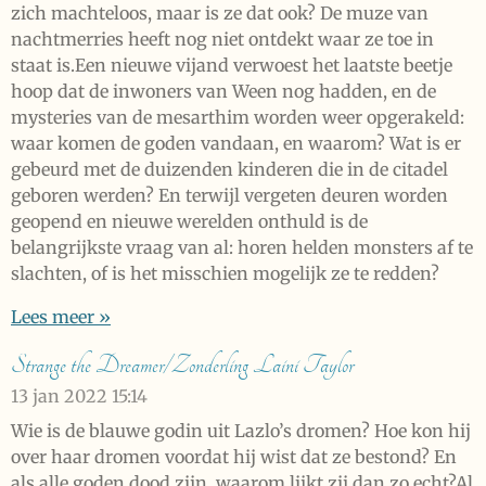
zich machteloos, maar is ze dat ook? De muze van
nachtmerries heeft nog niet ontdekt waar ze toe in
staat is.Een nieuwe vijand verwoest het laatste beetje
hoop dat de inwoners van Ween nog hadden, en de
mysteries van de mesarthim worden weer opgerakeld:
waar komen de goden vandaan, en waarom? Wat is er
gebeurd met de duizenden kinderen die in de citadel
geboren werden? En terwijl vergeten deuren worden
geopend en nieuwe werelden onthuld is de
belangrijkste vraag van al: horen helden monsters af te
slachten, of is het misschien mogelijk ze te redden?
Lees meer »
Strange the Dreamer/Zonderling Laini Taylor
13 jan 2022
15:14
Wie is de blauwe godin uit Lazlo’s dromen? Hoe kon hij
over haar dromen voordat hij wist dat ze bestond? En
als alle goden dood zijn, waarom lijkt zij dan zo echt?Al