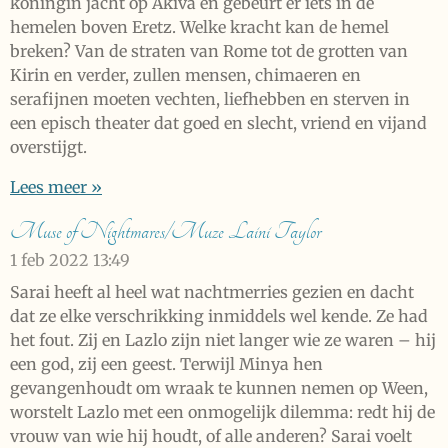
koningin jacht op Akiva en gebeurt er iets in de
hemelen boven Eretz. Welke kracht kan de hemel
breken? Van de straten van Rome tot de grotten van
Kirin en verder, zullen mensen, chimaeren en
serafijnen moeten vechten, liefhebben en sterven in
een episch theater dat goed en slecht, vriend en vijand
overstijgt.
Lees meer »
Muse of Nightmares/Muze Laini Taylor
1 feb 2022
13:49
Sarai heeft al heel wat nachtmerries gezien en dacht
dat ze elke verschrikking inmiddels wel kende. Ze had
het fout. Zij en Lazlo zijn niet langer wie ze waren – hij
een god, zij een geest. Terwijl Minya hen
gevangenhoudt om wraak te kunnen nemen op Ween,
worstelt Lazlo met een onmogelijk dilemma: redt hij de
vrouw van wie hij houdt, of alle anderen? Sarai voelt