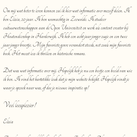
Om mij wat beter te leren kennen zal ik hier wat informatie over mezelf delen. Ik
ben Elisia, 20 jaar. Ik ben woonachtig in Zeewolde. Ik studeer
cultuurwetenschappen aan de Open Universiteit en werk als content creator bij
Houtendiershop in Harderwijk. Ik heb een acht jaar jonger zusje en een twee
jaar jonger broertje. Mijn favoriete genre verandert steeds, net zoals mijn favoriete
boek. Het meest lees ik thrillers en historische romans.
Dat was wat informatie over mij. Hopelijk heb je nu een beetje een beeld van wie
ik ben. Ik vind het hartstikke leuk dat je mijn website bekijkt. Hopelijk vindt je
waar je opzoek naar was, of doe je nieuwe inspiratie op!
Veel leesplezier!
Elisia