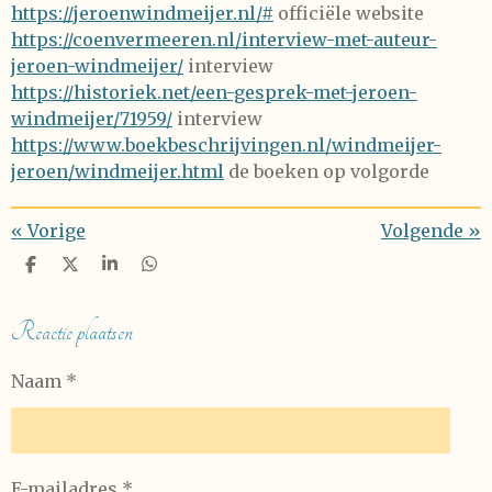
https://jeroenwindmeijer.nl/#
officiële website
https://coenvermeeren.nl/interview-met-auteur-
jeroen-windmeijer/
interview
https://historiek.net/een-gesprek-met-jeroen-
windmeijer/71959/
interview
https://www.boekbeschrijvingen.nl/windmeijer-
jeroen/windmeijer.html
de boeken op volgorde
«
Vorige
Volgende
»
D
D
S
D
e
e
h
e
l
e
a
l
e
l
r
e
Reactie plaatsen
n
e
n
Naam *
E-mailadres *