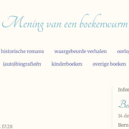
Mening van een boekenwurm
historische romans
waargebeurde verhalen
oorl
(auto)biografieën
kinderboeken
overige boeken
Info
Ber
14 d
Bern
 17:28