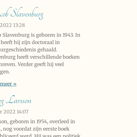
ob Slavenburg
l 2022
13:28
b Slavenburg is geboren in 1943. In
heeft hij zijn doctoraal in
uurgeschiedenis gehaald.
enburg heeft verschillende boeken
reven. Verder geeft hij veel
ngen.
 meer »
eg Larsson
pr 2022
14:07
son, geboren in 1954, overleed in
, nog voordat zijn eerste boek
bliceerd werd. Hij was een politiek