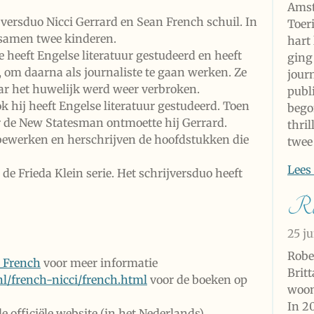
Amst
jversduo Nicci Gerrard en Sean French schuil. In
Toer
 samen twee kinderen.
hart 
e heeft Engelse literatuur gestudeerd en heeft
ging
n, om daarna als journaliste te gaan werken. Ze
journ
ar het huwelijk werd weer verbroken.
publ
k hij heeft Engelse literatuur gestudeerd. Toen
bego
or de New Statesman ontmoette hij Gerrard.
thril
 bewerken en herschrijven de hoofdstukken die
twee
Lees
 de Frieda Klein serie. Het schrijversduo heeft
Rob
25 j
Robe
i_French
voor meer informatie
Brit
l/french-nicci/french.html
voor de boeken op
woon
In 2
e officiële website (in het Nederlands)