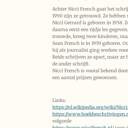
Achter Nicci French gaat het schri
1990 zijn ze getrouwd. Ze hebben
Nicci Gerrard is geboren in 1958. Z
daarna eerst een tijdje les gegeve
trouwde, kreeg twee kinderen, ma
Sean French is in 1959 geboren. Oo
hij als journalist ging werken vo
Beide schrijven ze apart, maar ze
de ander schrijft.
Nicci French is vooral bekend door
een aantal prijzen gewonnen.
Links:
https://nl.wikipedia.org/wiki/Nicc
https://www.boekbeschrijvingen.n
volgorde
https://www.niccifrench.nl/
voor d