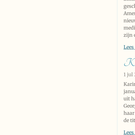
gesc
Amer
nieu
medi
zijn
Lees
Kar
1 jul
Kari
janua
uit 
Geor
haar
de ti
Lees