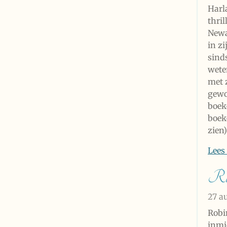
Harl
thril
Newa
in zi
sinds
wete
met 
gewo
boek
boeke
zien)
Lees
Ro
27 a
Robi
inmi