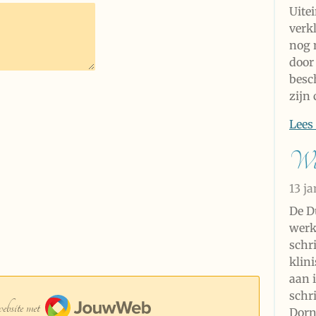
Uite
verk
nog 
door 
besc
zijn
Lees
Wu
13 j
De D
werkt
schri
klin
aan i
JouwWeb
schr
bsite met
Dorn