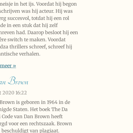
eisje in het ijs. Voordat hij begon
schrijven was hij acteur. Hij was
erg succesvol, totdat hij een rol
de in een stuk dat hij zelf
hreven had. Daarop besloot hij een
ière switch te maken. Voordat
za thrillers schreef, schreef hij
ntische verhalen.
 meer »
n Brown
kt 2020
16:22
Brown is geboren in 1964 in de
nigde Staten. Het boek The Da
i Code van Dan Brown heeft
rgd voor een rechtszaak. Brown
 beschuldigt van plagiaat.