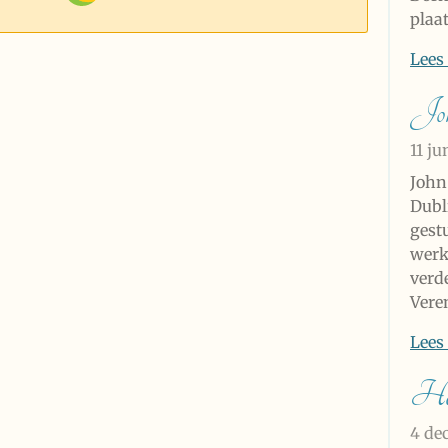
plaat
Lees
Joh
11 ju
John
Dubli
gestu
werk
verde
Vere
Lees
Ha
4 de