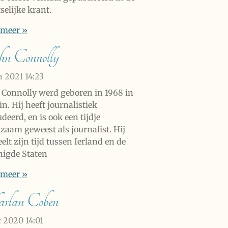
selijke krant.
 meer »
n Connolly
n 2021
14:23
 Connolly werd geboren in 1968 in
n. Hij heeft journalistiek
deerd, en is ook een tijdje
zaam geweest als journalist. Hij
elt zijn tijd tussen Ierland en de
nigde Staten
 meer »
rlan Coben
c 2020
14:01