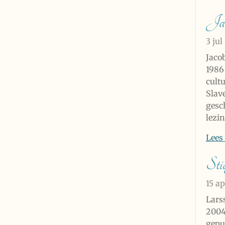
Jac
3 ju
Jaco
1986 
cult
Slav
gesch
lezi
Lees
Sti
15 a
Lars
2004
gepu