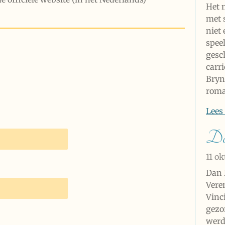
Het m
met 
niet 
speel
gesc
carr
Brynd
roma
Lees
Da
11 o
Dan 
Vere
Vinc
gezo
werd