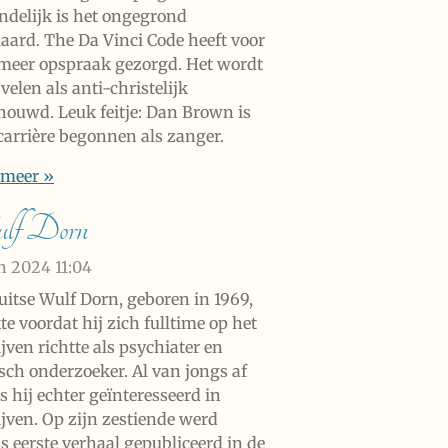
indelijk is het ongegrond
laard. The Da Vinci Code heeft voor
meer opspraak gezorgd. Het wordt
velen als anti-christelijk
houwd. Leuk feitje: Dan Brown is
 carrière begonnen als zanger.
 meer »
lf Dorn
an 2024
11:04
uitse Wulf Dorn, geboren in 1969,
e voordat hij zich fulltime op het
jven richtte als psychiater en
isch onderzoeker. Al van jongs af
s hij echter geïnteresseerd in
ijven. Op zijn zestiende werd
s eerste verhaal gepubliceerd in de