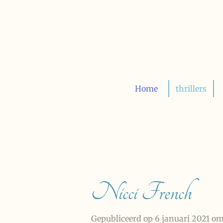
Ga
direct
naar
de
hoofdinhoud
Home
thrillers
Nicci French
Gepubliceerd op 6 januari 2021 om