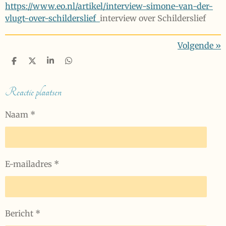
https://www.eo.nl/artikel/interview-simone-van-der-
vlugt-over-schilderslief
interview over Schilderslief
Volgende
»
D
D
S
D
e
e
h
e
l
e
a
l
e
l
r
e
Reactie plaatsen
n
e
n
Naam *
E-mailadres *
Bericht *