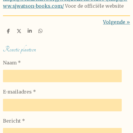
ww.sjwatson-books.com/
Voor de officiële website
Volgende
»
D
D
S
D
e
e
h
e
l
e
a
l
e
l
r
e
Reactie plaatsen
n
e
n
Naam *
E-mailadres *
Bericht *