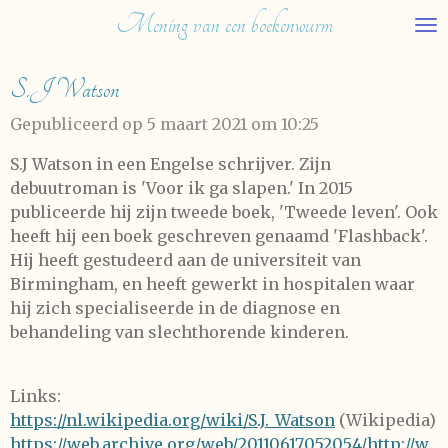
Mening van een boekenwurm
Ga
direct
naar
S.J Watson
de
hoofdinhoud
Gepubliceerd op 5 maart 2021 om 10:25
S.J Watson in een Engelse schrijver. Zijn
debuutroman is 'Voor ik ga slapen.' In 2015
publiceerde hij zijn tweede boek, 'Tweede leven'. Ook
heeft hij een boek geschreven genaamd 'Flashback'.
Hij heeft gestudeerd aan de universiteit van
Birmingham, en heeft gewerkt in hospitalen waar
hij zich specialiseerde in de diagnose en
behandeling van slechthorende kinderen.
Links:
https://nl.wikipedia.org/wiki/S.J._Watson
(Wikipedia)
https://web.archive.org/web/20110617052054/http://w