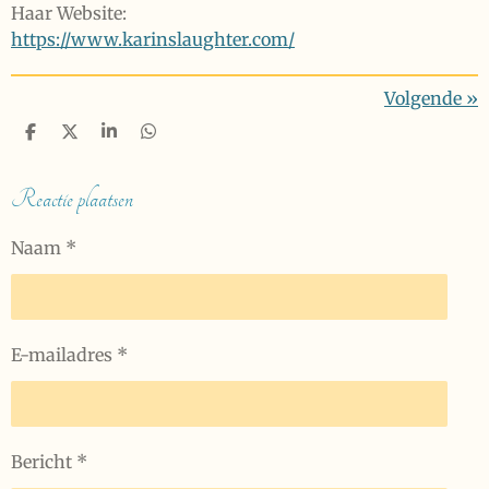
Haar Website:
https://www.karinslaughter.com/
Volgende
»
D
D
S
D
e
e
h
e
l
e
a
l
e
l
r
e
Reactie plaatsen
n
e
n
Naam *
E-mailadres *
Bericht *