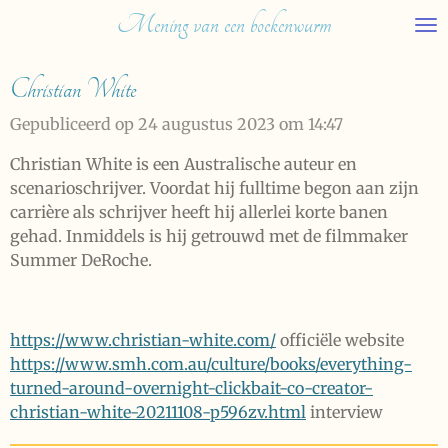
Mening van een boekenwurm
Ga
direct
naar
Christian White
de
hoofdinhoud
Gepubliceerd op 24 augustus 2023 om 14:47
Christian White is een Australische auteur en
scenarioschrijver. Voordat hij fulltime begon aan zijn
carrière als schrijver heeft hij allerlei korte banen
gehad. Inmiddels is hij getrouwd met de filmmaker
Summer DeRoche.
https://www.christian-white.com/
officiële website
https://www.smh.com.au/culture/books/everything-
turned-around-overnight-clickbait-co-creator-
christian-white-20211108-p596zv.html
interview