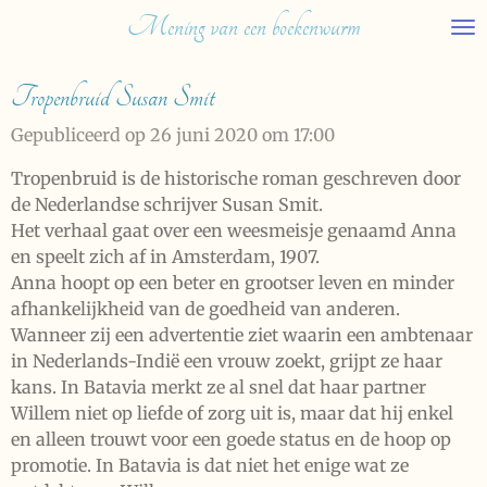
Mening van een boekenwurm
Ga
direct
naar
Tropenbruid Susan Smit
de
hoofdinhoud
Gepubliceerd op 26 juni 2020 om 17:00
Tropenbruid is de historische roman geschreven door
de Nederlandse schrijver Susan Smit.
Het verhaal gaat over een weesmeisje genaamd Anna
en speelt zich af in Amsterdam, 1907.
Anna hoopt op een beter en grootser leven en minder
afhankelijkheid van de goedheid van anderen.
Wanneer zij een advertentie ziet waarin een ambtenaar
in Nederlands-Indië een vrouw zoekt, grijpt ze haar
kans. In Batavia merkt ze al snel dat haar partner
Willem niet op liefde of zorg uit is, maar dat hij enkel
en alleen trouwt voor een goede status en de hoop op
promotie. In Batavia is dat niet het enige wat ze