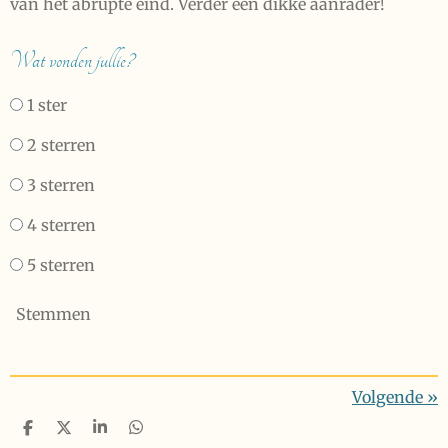
van het abrupte eind. Verder een dikke aanrader!
Wat vonden jullie?
1 ster
2 sterren
3 sterren
4 sterren
5 sterren
Stemmen
Volgende
»
D
D
S
D