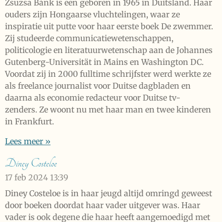
Zsuzsa Bánk is een geboren in 1965 in Duitsland. Haar
ouders zijn Hongaarse vluchtelingen, waar ze
inspiratie uit putte voor haar eerste boek De zwemmer.
Zij studeerde communicatiewetenschappen,
politicologie en literatuurwetenschap aan de Johannes
Gutenberg-Universität in Mains en Washington DC.
Voordat zij in 2000 fulltime schrijfster werd werkte ze
als freelance journalist voor Duitse dagbladen en
daarna als economie redacteur voor Duitse tv-
zenders. Ze woont nu met haar man en twee kinderen
in Frankfurt.
Lees meer »
Diney Costeloe
17 feb 2024
13:39
Diney Costeloe is in haar jeugd altijd omringd geweest
door boeken doordat haar vader uitgever was. Haar
vader is ook degene die haar heeft aangemoedigd met