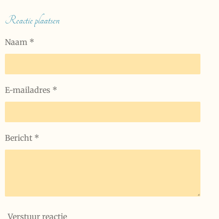
e
e
h
e
l
e
a
l
e
l
r
e
Reactie plaatsen
n
e
n
Naam *
E-mailadres *
Bericht *
Verstuur reactie