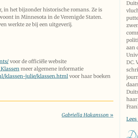
Duit
, in het bijzonder historische romans. Ze is
vluch
woont in Minnesota in de Verenigde Staten.
putt
n werkte ze bij een uitgeverij.
zwem
comm
poli
aan 
Univ
nts/
voor de officiële website
DC. V
e_Klassen
meer algemene informatie
schri
l/klassen-julie/klassen.html
voor haar boeken
jour
daar
Duit
haar
Fran
Gabriella Hakansson
»
Lees
Din