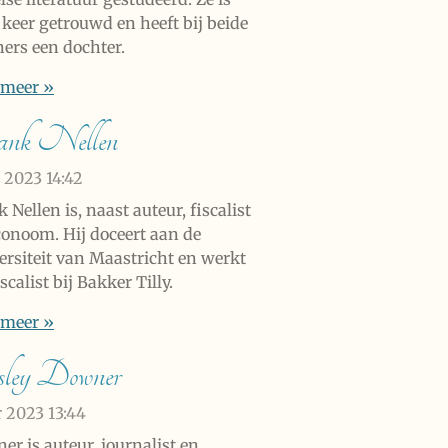
 keer getrouwd en heeft bij beide
ners een dochter.
 meer »
ank Nellen
t 2023
14:42
 Nellen is, naast auteur, fiscalist
conoom. Hij doceert aan de
ersiteit van Maastricht en werkt
iscalist bij Bakker Tilly.
 meer »
ley Downer
r 2023
13:44
er is auteur, journalist en