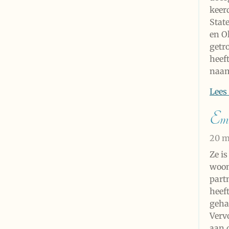
keer
Stat
en O
getr
heef
naam
Lees
Em
20 m
Ze i
woon
part
heef
geha
Verv
aan 