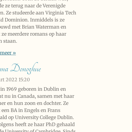
de ze terug naar de Verenigde
en. Ze studeerde aan Virginia Tech
ld Dominion. Inmiddels is ze
ouwd met Brian Waterman en
t ze meerdere romans op haar
 staan.
 meer »
ma Donoghue
rt 2022
15:20
s in 1969 geboren in Dublin en
t nu in Canada, samen met haar
ner en hun zoon en dochter. Ze
t een BA in Engels en Frans
ald op University College Dublin.
olgens heeft ze haar PhD gehaald
de University of Cambridge. Sinds