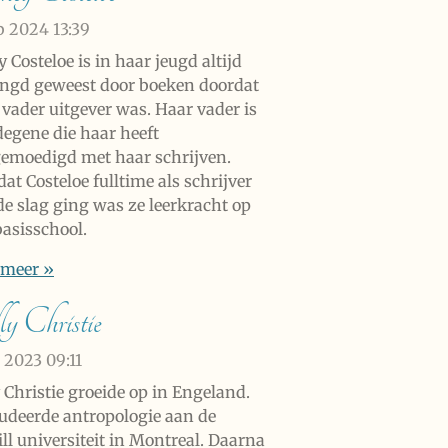
eb 2024
13:39
 Costeloe is in haar jeugd altijd
ngd geweest door boeken doordat
 vader uitgever was. Haar vader is
degene die haar heeft
emoedigd met haar schrijven.
at Costeloe fulltime als schrijver
de slag ging was ze leerkracht op
basisschool.
 meer »
ly Christie
b 2023
09:11
 Christie groeide op in Engeland.
tudeerde antropologie aan de
ll universiteit in Montreal. Daarna