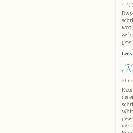
2 ap
Dwye
schri
woont
Ze h
gew
Lees
Ka
21 m
Kate
dece
schr
Whit
gewo
de C
Engel