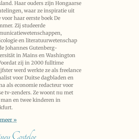
sland. Haar ouders zijn Hongaarse
telingen, waar ze inspiratie uit
e voor haar eerste boek De
mer. Zij studeerde
unicatiewetenschappen,
ticologie en literatuurwetenschap
de Johannes Gutenberg-
ersität in Mains en Washington
oordat zij in 2000 fulltime
jfster werd werkte ze als freelance
nalist voor Duitse dagbladen en
na als economie redacteur voor
se tv-zenders. Ze woont nu met
 man en twee kinderen in
kfurt.
 meer »
ey Costeloe