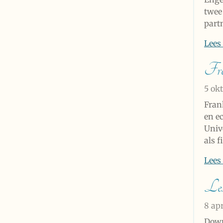
twee
part
Lees
Fr
5 ok
Frank
en e
Univ
als f
Lees
Les
8 ap
Down