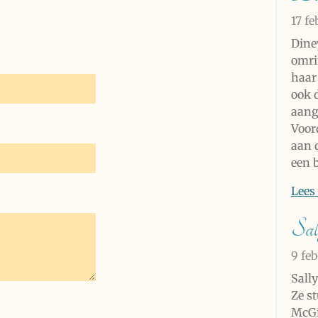
17 f
Diney
omri
haar
ook 
aang
Voord
aan 
een 
Lees
Sal
9 fe
Sally
Ze s
McGi