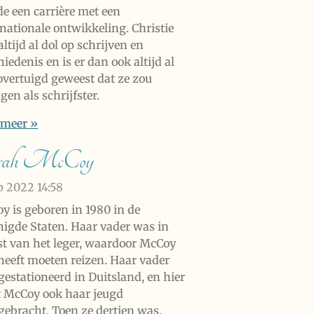
de een carrière met een
rnationale ontwikkeling. Christie
ltijd al dol op schrijven en
iedenis en is er dan ook altijd al
overtuigd geweest dat ze zou
gen als schrijfster.
 meer »
rah McCoy
ep 2022
14:58
y is geboren in 1980 in de
nigde Staten. Haar vader was in
st van het leger, waardoor McCoy
 heeft moeten reizen. Haar vader
gestationeerd in Duitsland, en hier
t McCoy ook haar jeugd
gebracht. Toen ze dertien was,