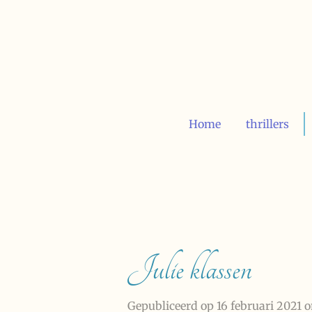
Ga
direct
naar
de
hoofdinhoud
Home
thrillers
Julie klassen
Gepubliceerd op 16 februari 2021 