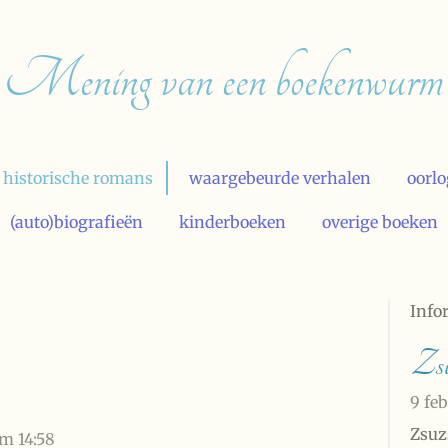
Mening van een boekenwurm
historische romans
waargebeurde verhalen
oorl
(auto)biografieën
kinderboeken
overige boeken
Info
Zs
9 fe
Zsuz
om 14:58