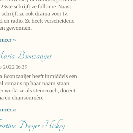
23ste schrijft ze fulltime. Naast
e schrijft ze ook drama voor tv,
l en radio. Ze heeft verscheidene
zen gewonnen.
 meer »
ia Boonzaaijer
eb 2022
16:29
a Boonzaaijer heeft inmiddels een
al romans op haar naam staan.
er werkt ze als stemcoach, docent
a en chansonnière.
 meer »
istine Dwyer Hickey