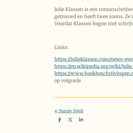
Julie Klassen is een romanschrijver
getrouwd en heeft twee zoons. Ze 
Voordat Klassen begon met schrijve
Links:
https://julieklassen.com/news-eve
https://en.wikipedia.org/wiki/Juli
https://www.boekbeschrijvingen.n
op volgorde
«
Susan Smit
D
D
S
e
e
h
l
e
a