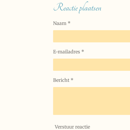
e
l
r
Reactie plaatsen
n
e
Naam *
E-mailadres *
Bericht *
Verstuur reactie