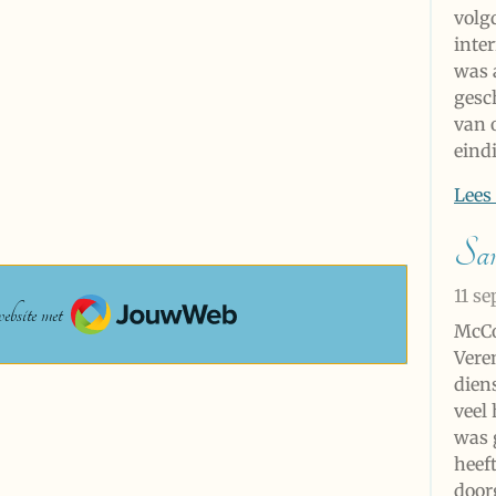
volg
inte
was a
gesch
van 
eindi
Lees
Sa
JouwWeb
11 s
bsite met
McCo
Vere
dien
veel
was 
heef
door