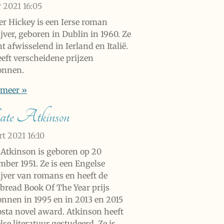
r 2021
16:05
r Hickey is een Ierse roman
jver, geboren in Dublin in 1960. Ze
 afwisselend in Ierland en Italië.
eeft verscheidene prijzen
onnen.
 meer »
te Atkinson
rt 2021
16:10
 Atkinson is geboren op 20
mber 1951. Ze is een Engelse
ijver van romans en heeft de
bread Book Of The Year prijs
nnen in 1995 en in 2013 en 2015
osta novel award. Atkinson heeft
se literatuur gestudeerd. Ze is