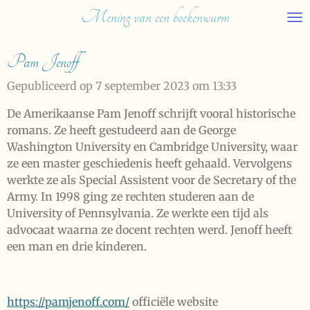
Mening van een boekenwurm
Ga
direct
naar
Pam Jenoff
de
hoofdinhoud
Gepubliceerd op 7 september 2023 om 13:33
De Amerikaanse Pam Jenoff schrijft vooral historische
romans. Ze heeft gestudeerd aan de George
Washington University en Cambridge University, waar
ze een master geschiedenis heeft gehaald. Vervolgens
werkte ze als Special Assistent voor de Secretary of the
Army. In 1998 ging ze rechten studeren aan de
University of Pennsylvania. Ze werkte een tijd als
advocaat waarna ze docent rechten werd. Jenoff heeft
een man en drie kinderen.
https://pamjenoff.com/
officiële website