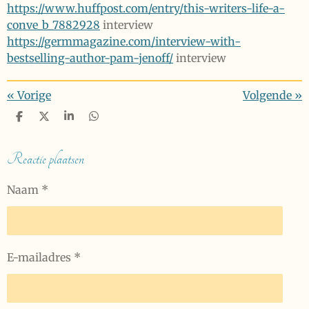
https://www.huffpost.com/entry/this-writers-life-a-
conve_b_7882928
interview
https://germmagazine.com/interview-with-
bestselling-author-pam-jenoff/
interview
«
Vorige
Volgende
»
D
D
S
D
e
e
h
e
l
e
a
l
e
l
r
e
Reactie plaatsen
n
e
n
Naam *
E-mailadres *