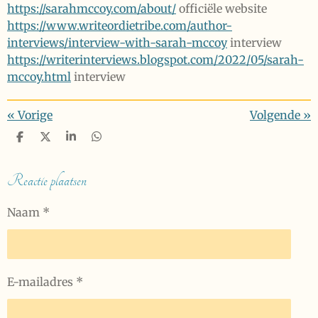
https://sarahmccoy.com/about/
officiële website
https://www.writeordietribe.com/author-
interviews/interview-with-sarah-mccoy
interview
https://writerinterviews.blogspot.com/2022/05/sarah-
mccoy.html
interview
«
Vorige
Volgende
»
D
D
S
D
e
e
h
e
l
e
a
l
e
l
r
e
Reactie plaatsen
n
e
n
Naam *
E-mailadres *