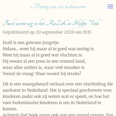
Mening van een boekenwurm
Ga
direct
naar
Fazil woont nog in het AaZetCee Hijltje Vink
de
hoofdinhoud
Gepubliceerd op 20 september 2020 om 15:15
Fazil is een gewoon jongetje.
Helaas... weet hij maar al te goed wat oorlog is.
Weet hij maar al te goed wat vluchten is.
Hij woont al een poos in een vreemd land,
waar alles anders is, waar veel onzeker is.
Vooral de vraag: Waar woont hij straks?
Dit is een waargebeurd verhaal over een vluchteling die
aankomt in Nederland. Het is speciaal geschreven voor
kinderen zodat ook zij weten wat er speelt, en hoe het
voor buitenlandse kinderen is om in Nederland te
komen.
Achterin het boek staan ook nog een aantal vragen. Erg